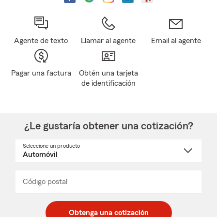
Agente de texto
Llamar al agente
Email al agente
Pagar una factura
Obtén una tarjeta
de identificación
¿Le gustaría obtener una cotización?
Seleccione un producto
Seleccione
un
nombre
de
producto
del
Código postal
Ingresa
Ingresa
_____
menú
un
un
desplegable
código
código
postal
postal
Obtenga una cotización
de
de