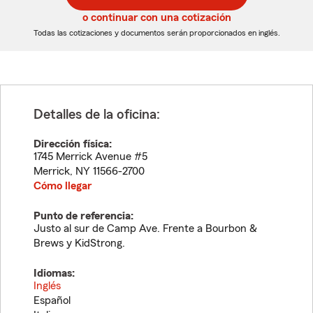
5
5
o continuar con una cotización
dígitos
dígitos
Todas las cotizaciones y documentos serán proporcionados en inglés.
Detalles de la oficina:
Dirección física:
1745 Merrick Avenue #5
Merrick
,
NY
11566-2700
Cómo llegar
Punto de referencia:
Justo al sur de Camp Ave. Frente a Bourbon &
Brews y KidStrong.
Idiomas:
Inglés
Español