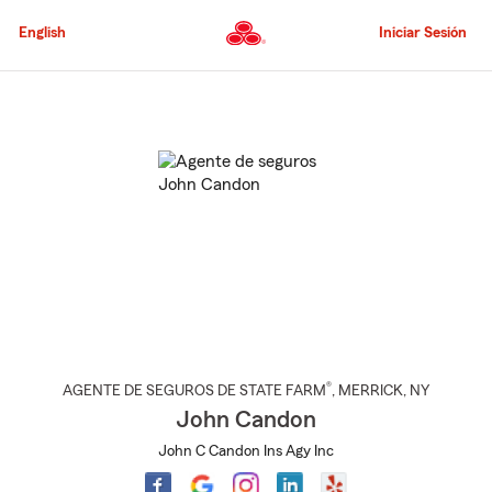
Pasar
al
English
Iniciar Sesión
contenido
principal
Comienzo
del
contenido
principal
®
AGENTE DE SEGUROS DE STATE FARM
,
MERRICK
, NY
John Candon
John C Candon Ins Agy Inc