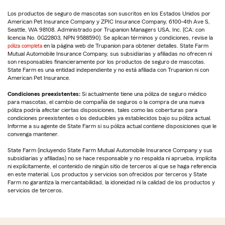
Los productos de seguro de mascotas son suscritos en los Estados Unidos por
American Pet Insurance Company y ZPIC Insurance Company, 6100-4th Ave S,
Seattle, WA 98108. Administrado por Trupanion Managers USA, Inc. (CA: con
licencia No. 0G22803, NPN 9588590). Se aplican términos y condiciones, revise la
póliza completa
en la página web de Trupanion para obtener detalles. State Farm
Mutual Automobile Insurance Company, sus subsidiarias y afiliadas no ofrecen ni
son responsables financieramente por los productos de seguro de mascotas.
State Farm es una entidad independiente y no está afiliada con Trupanion ni con
American Pet Insurance.
Condiciones preexistentes:
Si actualmente tiene una póliza de seguro médico
para mascotas, el cambio de compañía de seguros o la compra de una nueva
póliza podría afectar ciertas disposiciones, tales como las coberturas para
condiciones preexistentes o los deducibles ya establecidos bajo su póliza actual.
Informe a su agente de State Farm si su póliza actual contiene disposiciones que le
convenga mantener.
State Farm (incluyendo State Farm Mutual Automobile Insurance Company y sus
subsidiarias y afiliadas) no se hace responsable y no respalda ni aprueba, implícita
ni explícitamente, el contenido de ningún sitio de terceros al que se haga referencia
en este material. Los productos y servicios son ofrecidos por terceros y State
Farm no garantiza la mercantabilidad, la idoneidad ni la calidad de los productos y
servicios de terceros.